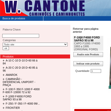
Busca de produtos
Retornar para página
Palavra Chave
anterior
F-1000 F4000 FORD
Categorias
SAPÃO 93 á 98
CAPO F1000 / F4000
1993 a 1995
(ORIGINAL FORD)
Produtos
A-10 C-10 D-10 D-60 66 á
84
A-20 C-20 D-20 D-40 85 á
96
Quantidade:
AMAROK
CAMINHÃO -
DIFERENCIAL UNIPORT -
PINÇA
F-100 F-350 F-1000 F-4000
F-600 F-13000 72 á 92
F-1000 F4000 FORD
SAPÃO 93 á 98
F-250 / F-350 / F-4000 99/...
FRONTIER