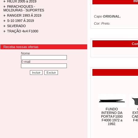
IN
HILUX 2005 á 2019
PARACHOQUES -
MOLDURAS - SUPORTES
RANGER 1993 Á 2019
Capo
ORIGINAL.
S-10 1997 Á 2019
Cor: Preto.
SILVERADO
TRAÇÃO 4x4 F1000
Com
Receba nossas ofertas
Nome
E-mail
FUNDO
INTERNO DA
EX
PORTA F1000
CAB
F4000 1972 a
F4
1992.