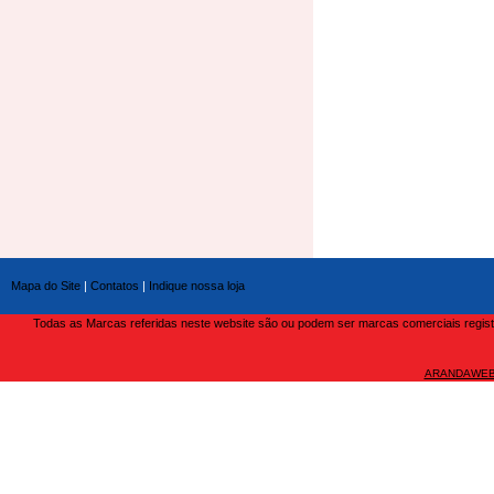
Mapa do Site
|
Contatos
|
Indique nossa loja
Todas as Marcas referidas neste website são ou podem ser marcas comerciais registra
ARANDAWEB 