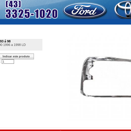
93 á 98
0 1996 a 1998 LD
: