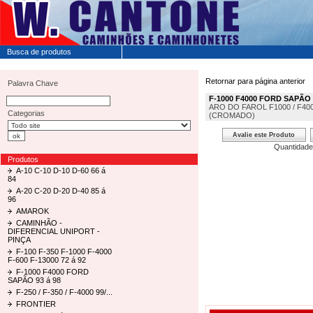
Busca de produtos
Retornar para página anterior
Palavra Chave
F-1000 F4000 FORD SAPÃO 
ARO DO FAROL F1000 / F400
Categorias
(CROMADO)
Quantidade
Produtos
A-10 C-10 D-10 D-60 66 á
84
A-20 C-20 D-20 D-40 85 á
96
AMAROK
CAMINHÃO -
DIFERENCIAL UNIPORT -
PINÇA
F-100 F-350 F-1000 F-4000
F-600 F-13000 72 á 92
F-1000 F4000 FORD
SAPÃO 93 á 98
F-250 / F-350 / F-4000 99/...
FRONTIER