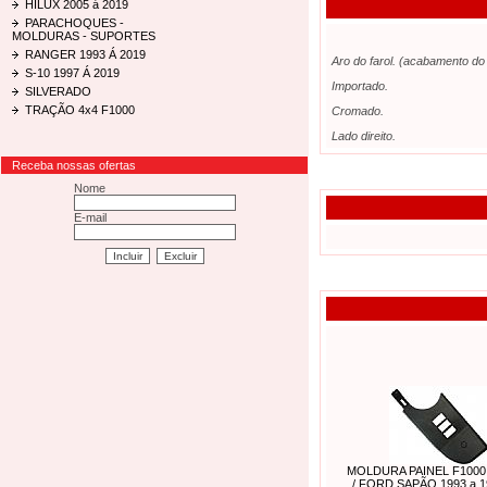
HILUX 2005 á 2019
PARACHOQUES -
MOLDURAS - SUPORTES
RANGER 1993 Á 2019
Aro do farol. (acabamento do 
S-10 1997 Á 2019
Importado.
SILVERADO
TRAÇÃO 4x4 F1000
Cromado.
Lado direito.
Receba nossas ofertas
Nome
E-mail
MOLDURA PAINEL F1000 
/ FORD SAPÃO 1993 a 1