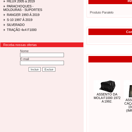
IN
HILUX 2005 á 2019
PARACHOQUES -
MOLDURAS - SUPORTES
Produto Paralelo
RANGER 1993 Á 2019
S-10 1997 Á 2019
SILVERADO
TRAÇÃO 4x4 F1000
Com
Receba nossas ofertas
Nome
E-mail
ASSENTO DA
MOLA F1000 1972
ASS
A 1992.
CAÇ
19
(I