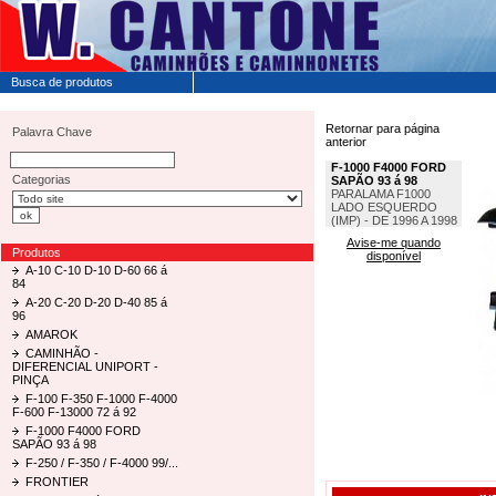
Busca de produtos
Retornar para página
Palavra Chave
anterior
F-1000 F4000 FORD
Categorias
SAPÃO 93 á 98
PARALAMA F1000
LADO ESQUERDO
(IMP) - DE 1996 A 1998
Avise-me quando
Produtos
disponível
A-10 C-10 D-10 D-60 66 á
84
A-20 C-20 D-20 D-40 85 á
96
AMAROK
CAMINHÃO -
DIFERENCIAL UNIPORT -
PINÇA
F-100 F-350 F-1000 F-4000
F-600 F-13000 72 á 92
F-1000 F4000 FORD
SAPÃO 93 á 98
F-250 / F-350 / F-4000 99/...
FRONTIER