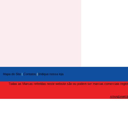
Mapa do Site
|
Contatos
|
Indique nossa loja
Todas as Marcas referidas neste website são ou podem ser marcas comerciais registra
ARANDAWEB 